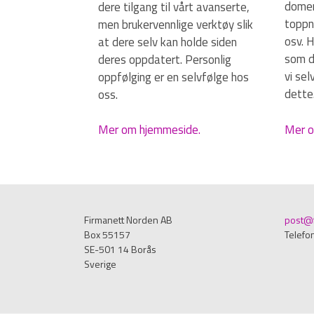
domen
dere tilgang til vårt avanserte,
toppni
men brukervennlige verktøy slik
osv. 
at dere selv kan holde siden
som du
deres oppdatert. Personlig
vi se
oppfølging er en selvfølge hos
dette
oss.
Mer o
Mer om hjemmeside.
Firmanett Norden AB
post@f
Box 55157
Telefo
SE-501 14 Borås
Sverige