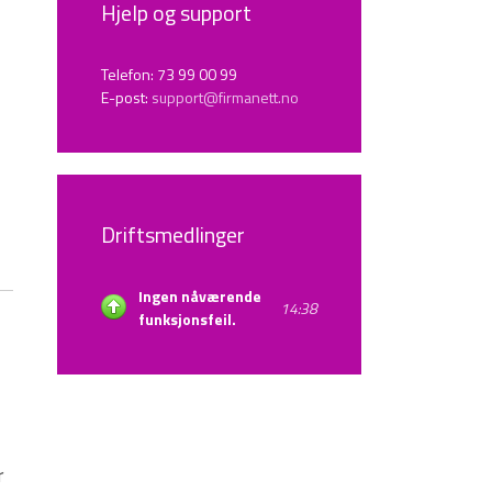
Hjelp og support
Telefon: 73 99 00 99
E-post:
support@firmanett.no
Driftsmedlinger
Ingen nåværende
14:38
funksjonsfeil.
r