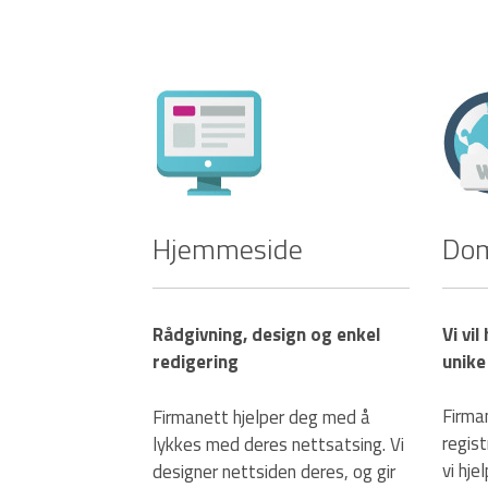
Hjemmeside
Do
Rådgivning, design og enkel
Vi vil
redigering
unike
Firma
Firmanett hjelper deg med å
regis
lykkes med deres nettsatsing. Vi
vi hje
designer nettsiden deres, og gir