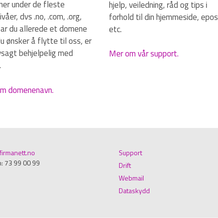
er under de fleste
hjelp, veiledning, råd og tips i
våer, dvs .no, .com, .org,
forhold til din hjemmeside, epos
Har du allerede et domene
etc.
 ønsker å flytte til oss, er
lvsagt behjelpelig med
Mer om vår support.
.
m domenenavn.
irmanett.no
Support
n: 73 99 00 99
Drift
Webmail
Dataskydd