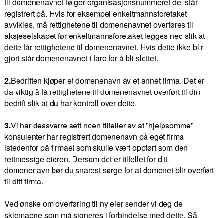
til domenenavnet følger organisasjonsnummeret det står
registrert på. Hvis for eksempel enkeltmannsforetaket
avvikles, må rettighetene til domenenavnet overføres til
aksjeselskapet før enkeltmannsforetaket legges ned slik at
dette får rettighetene til domenenavnet. Hvis dette ikke blir
gjort står domenenavnet i fare for å bli slettet.
2.
Bedriften kjøper et domenenavn av et annet firma. Det er
da viktig å få rettighetene til domenenavnet overført til din
bedrift slik at du har kontroll over dette.
3.
Vi har dessverre sett noen tilfeller av at ”hjelpsomme”
konsulenter har registrert domenenavn på eget firma
istedenfor på firmaet som skulle vært oppført som den
rettmessige eieren. Dersom det er tilfellet for ditt
domenenavn bør du snarest sørge for at domenet blir overført
til ditt firma.
Ved ønske om overføring til ny eier sender vi deg de
skjemaene som må signeres i forbindelse med dette. Så