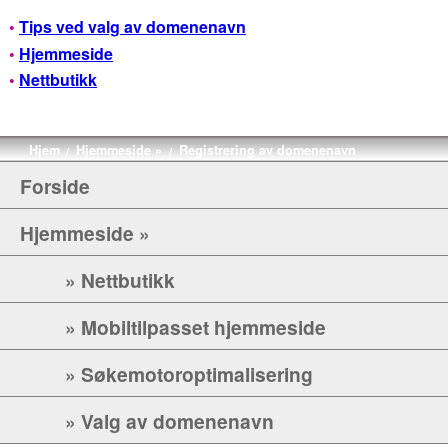
•
Tips ved valg av domenenavn
•
Hjemmeside
•
Nettbutikk
Hjem
Hjemmeside »
Registrering av domenenavn
/
/
Forside
Hjemmeside »
» Nettbutikk
» Mobiltilpasset hjemmeside
» Søkemotoroptimalisering
» Valg av domenenavn