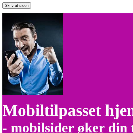
Mobiltilpasset hj
- mobilsider øker din 