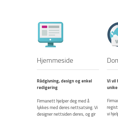
Hjemmeside
Do
Rådgivning, design og enkel
Vi vil
redigering
unike
Firma
Firmanett hjelper deg med å
regis
lykkes med deres nettsatsing. Vi
vi hje
designer nettsiden deres, og gir