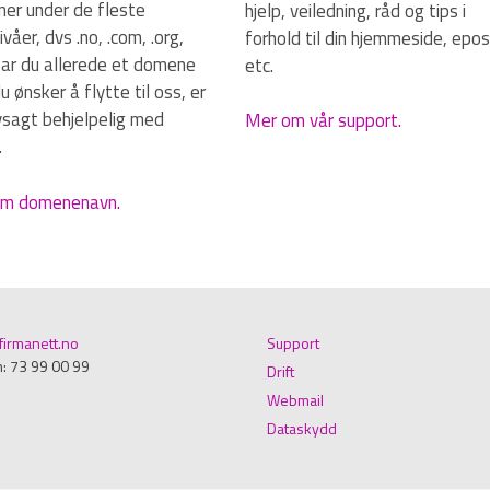
er under de fleste
hjelp, veiledning, råd og tips i
våer, dvs .no, .com, .org,
forhold til din hjemmeside, epos
Har du allerede et domene
etc.
 ønsker å flytte til oss, er
lvsagt behjelpelig med
Mer om vår support.
.
m domenenavn.
irmanett.no
Support
n: 73 99 00 99
Drift
Webmail
Dataskydd