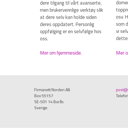
domen
dere tilgang til vårt avanserte,
toppni
men brukervennlige verktøy slik
osv. 
at dere selv kan holde siden
som du
deres oppdatert. Personlig
vi se
oppfølging er en selvfølge hos
dette
oss.
Mer o
Mer om hjemmeside.
Firmanett Norden AB
post@f
Box 55157
Telefo
SE-501 14 Borås
Sverige