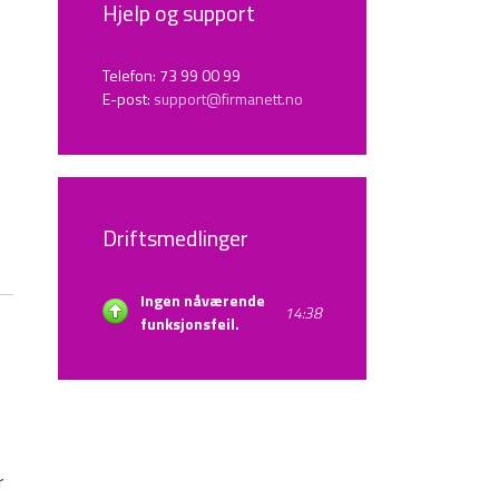
Hjelp og support
Telefon: 73 99 00 99
E-post:
support@firmanett.no
Driftsmedlinger
Ingen nåværende
14:38
funksjonsfeil.
r