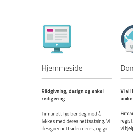
Hjemmeside
Do
Rådgivning, design og enkel
Vi vil
redigering
unike
Firma
Firmanett hjelper deg med å
regis
lykkes med deres nettsatsing. Vi
vi hje
designer nettsiden deres, og gir