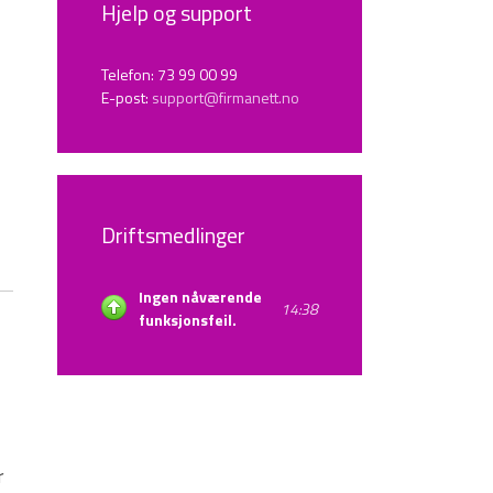
Hjelp og support
Telefon: 73 99 00 99
E-post:
support@firmanett.no
Driftsmedlinger
Ingen nåværende
14:38
funksjonsfeil.
r