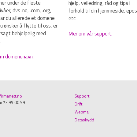
er under de fleste
hjelp, veiledning, råd og tips i
våer, dvs .no, .com, .org,
forhold til din hjemmeside, epos
Har du allerede et domene
etc.
 ønsker å flytte til oss, er
lvsagt behjelpelig med
Mer om vår support.
.
m domenenavn.
irmanett.no
Support
n: 73 99 00 99
Drift
Webmail
Dataskydd