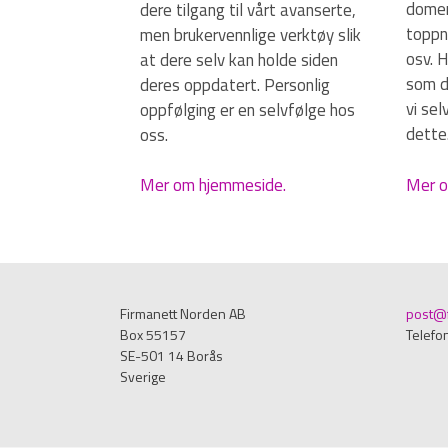
domen
dere tilgang til vårt avanserte,
toppni
men brukervennlige verktøy slik
osv. 
at dere selv kan holde siden
som du
deres oppdatert. Personlig
vi se
oppfølging er en selvfølge hos
dette
oss.
Mer o
Mer om hjemmeside.
Firmanett Norden AB
post@f
Box 55157
Telefo
SE-501 14 Borås
Sverige